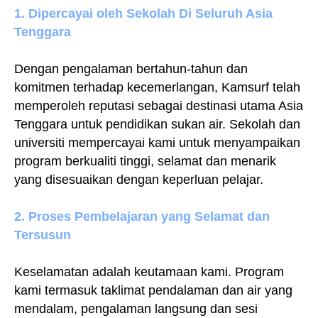
1. Dipercayai oleh Sekolah Di Seluruh Asia
Tenggara
Dengan pengalaman bertahun-tahun dan
komitmen terhadap kecemerlangan, Kamsurf telah
memperoleh reputasi sebagai destinasi utama Asia
Tenggara untuk pendidikan sukan air. Sekolah dan
universiti mempercayai kami untuk menyampaikan
program berkualiti tinggi, selamat dan menarik
yang disesuaikan dengan keperluan pelajar.
2. Proses Pembelajaran yang Selamat dan
Tersusun
Keselamatan adalah keutamaan kami. Program
kami termasuk taklimat pendalaman dan air yang
mendalam, pengalaman langsung dan sesi