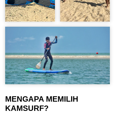
MENGAPA MEMILIH
KAMSURF?