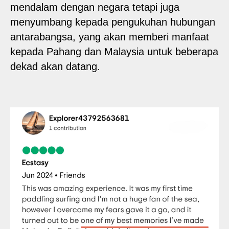
mendalam dengan negara tetapi juga
menyumbang kepada pengukuhan hubungan
antarabangsa, yang akan memberi manfaat
kepada Pahang dan Malaysia untuk beberapa
dekad akan datang.