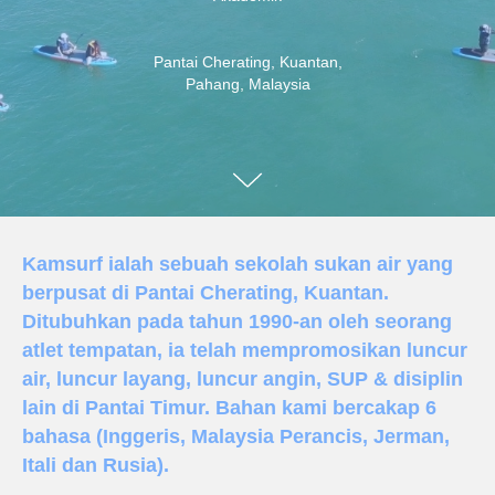
Pantai Cherating, Kuantan,
Pahang, Malaysia
Kamsurf ialah sebuah sekolah sukan air yang
berpusat di Pantai Cherating, Kuantan.
Ditubuhkan pada tahun 1990-an oleh seorang
atlet tempatan, ia telah mempromosikan luncur
air, luncur layang, luncur angin, SUP & disiplin
lain di Pantai Timur. Bahan kami bercakap 6
bahasa (Inggeris, Malaysia Perancis, Jerman,
Itali dan Rusia).