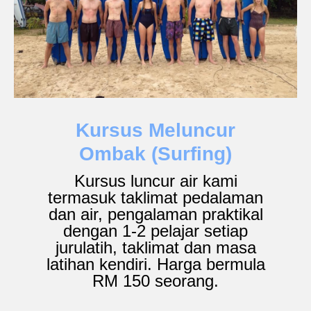
Kursus Meluncur
Ombak (Surfing)
Kursus luncur air kami
termasuk taklimat pedalaman
dan air, pengalaman praktikal
dengan 1-2 pelajar setiap
jurulatih, taklimat dan masa
latihan kendiri. Harga bermula
RM 150 seorang.