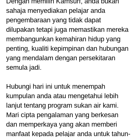
Dengan memilih Kamsurf, anda bukan
sahaja menyediakan pelajar anda
pengembaraan yang tidak dapat
dilupakan tetapi juga memastikan mereka
membangunkan kemahiran hidup yang
penting, kualiti kepimpinan dan hubungan
yang mendalam dengan persekitaran
semula jadi.
Hubungi hari ini untuk menempah
kumpulan anda atau mengetahui lebih
lanjut tentang program sukan air kami.
Mari cipta pengalaman yang berkesan
dan memperkaya yang akan memberi
manfaat kepada pelajar anda untuk tahun-